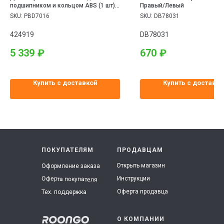
подшипником и кольцом ABS (1 шт)
Правый/Левый
PEUGEOT: 207/307, Citroen C4 all 06>
SKU:
PBD7016
SKU:
DB78031
424919
DB78031
5 339
₽
670
₽
Купить с доставкой
Купить с доставко
ПОКУПАТЕЛЯМ
ПРОДАВЦАМ
Открыть магазин
Оформление заказа
Инструкции
Оферта покупателя
Оферта продавца
Тех. поддержка
О КОМПАНИИ