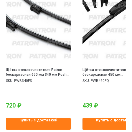
Щётка стеклоочистителя Patron
Щётка стеклоочистителя Pa
бескаркасная 650 мм 340 мм Push
бескаркасная 450 мм
button 19mm 2 шт HYUNDAI / KIA /
мультиадаптер
SKU:
PWB340FS
SKU:
PWB460FQ
OPEL
720
₽
439
₽
Купить с доставкой
Купить с доставко